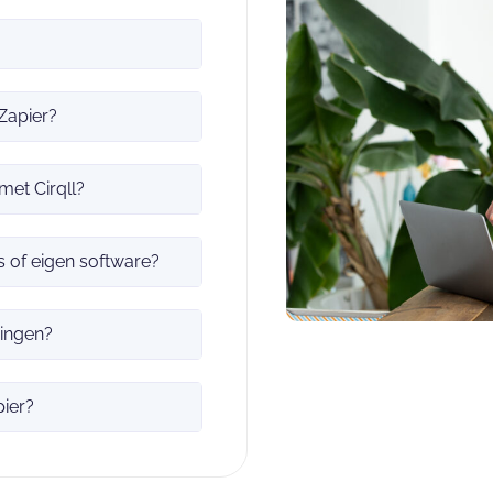
 Zapier?
met Cirqll?
s of eigen software?
ringen?
pier?