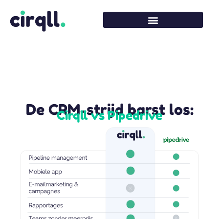
De CRM-strijd barst los:
Cirqll vs Pipedrive